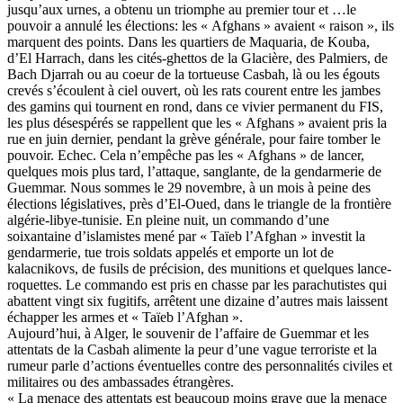
jusqu’aux urnes, a obtenu un triomphe au premier tour et …le
pouvoir a annulé les élections: les « Afghans » avaient « raison », ils
marquent des points. Dans les quartiers de Maquaria, de Kouba,
d’El Harrach, dans les cités-ghettos de la Glacière, des Palmiers, de
Bach Djarrah ou au coeur de la tortueuse Casbah, là ou les égouts
crevés s’écoulent à ciel ouvert, où les rats courent entre les jambes
des gamins qui tournent en rond, dans ce vivier permanent du FIS,
les plus désespérés se rappellent que les « Afghans » avaient pris la
rue en juin dernier, pendant la grève générale, pour faire tomber le
pouvoir. Echec. Cela n’empêche pas les « Afghans » de lancer,
quelques mois plus tard, l’attaque, sanglante, de la gendarmerie de
Guemmar. Nous sommes le 29 novembre, à un mois à peine des
élections législatives, près d’El-Oued, dans le triangle de la frontière
algérie-libye-tunisie. En pleine nuit, un commando d’une
soixantaine d’islamistes mené par « Taïeb l’Afghan » investit la
gendarmerie, tue trois soldats appelés et emporte un lot de
kalacnikovs, de fusils de précision, des munitions et quelques lance-
roquettes. Le commando est pris en chasse par les parachutistes qui
abattent vingt six fugitifs, arrêtent une dizaine d’autres mais laissent
échapper les armes et « Taïeb l’Afghan ».
Aujourd’hui, à Alger, le souvenir de l’affaire de Guemmar et les
attentats de la Casbah alimente la peur d’une vague terroriste et la
rumeur parle d’actions éventuelles contre des personnalités civiles et
militaires ou des ambassades étrangères.
« La menace des attentats est beaucoup moins grave que la menace