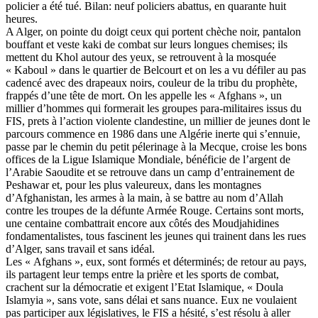
policier a été tué. Bilan: neuf policiers abattus, en quarante huit
heures.
A Alger, on pointe du doigt ceux qui portent chèche noir, pantalon
bouffant et veste kaki de combat sur leurs longues chemises; ils
mettent du Khol autour des yeux, se retrouvent à la mosquée
« Kaboul » dans le quartier de Belcourt et on les a vu défiler au pas
cadencé avec des drapeaux noirs, couleur de la tribu du prophète,
frappés d’une tête de mort. On les appelle les « Afghans », un
millier d’hommes qui formerait les groupes para-militaires issus du
FIS, prets à l’action violente clandestine, un millier de jeunes dont le
parcours commence en 1986 dans une Algérie inerte qui s’ennuie,
passe par le chemin du petit pélerinage à la Mecque, croise les bons
offices de la Ligue Islamique Mondiale, bénéficie de l’argent de
l’Arabie Saoudite et se retrouve dans un camp d’entrainement de
Peshawar et, pour les plus valeureux, dans les montagnes
d’Afghanistan, les armes à la main, à se battre au nom d’Allah
contre les troupes de la défunte Armée Rouge. Certains sont morts,
une centaine combattrait encore aux côtés des Moudjahidines
fondamentalistes, tous fascinent les jeunes qui trainent dans les rues
d’Alger, sans travail et sans idéal.
Les « Afghans », eux, sont formés et déterminés; de retour au pays,
ils partagent leur temps entre la prière et les sports de combat,
crachent sur la démocratie et exigent l’Etat Islamique, « Doula
Islamyia », sans vote, sans délai et sans nuance. Eux ne voulaient
pas participer aux législatives, le FIS a hésité, s’est résolu à aller