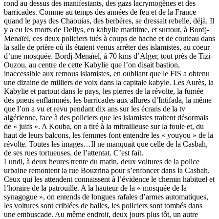
rond au dessus des manifestants, des gazs lacrymogènes et des
barricades. Comme au temps des années de feu et de la France
quand le pays des Chaouias, des berbères, se dressait rebelle, déjà. Il
y a eu les morts de Dellys, en kabylie maritime, et surtout, à Bordj-
Menaïel, ces deux policiers tués à coups de hache et de couteau dans
la salle de prière où ils étaient venus arréter des islamistes, au coeur
d’une mosquée. Bordj-Menaïel, à 70 kms d’Alger, tout près de Tizi-
Ouzou, au centre de cette Kabylie que l’on disait bastion,
inaccessible aux remous islamistes, en oubliant que le FIS a obtenu
une dizaine de milliers de voix dans la capitale kabyle. Les Aurès, la
Kabylie et partout dans le pays, les pierres de la révolte, la fumée
des pneus enflammés, les barricades aux allures d’Intifada, la même
que l’on a vu et revu pendant dix ans sur les écrans de la tv
algérienne, face à des policiers que les islamistes traitent désormais
de « juifs ». A Kouba, on a tiré à la mitrailleuse sur la foule et, du
haut de leurs balcons, les femmes font entendre les « youyou » de la
révolte. Toutes les images…Il ne manquait que celle de la Casbah,
de ses rues tortueuses, de l’attentat. C’est fait.
Lundi, à deux heures trente du matin, deux voitures de la police
urbaine remontent la rue Bouzrina pour s’enfoncer dans la Casbah.
Ceux qui les attendent connaissent à l’évidence le chemin habituel et
l’horaire de la patrouille. A la hauteur de la « mosquée de la
synagogue », on entends de longues rafales d’armes automatiques,
les voitures sont criblées de balles, les policiers sont tombés dans
une embuscade. Au même endroit, deux jours plus tôt, un autre