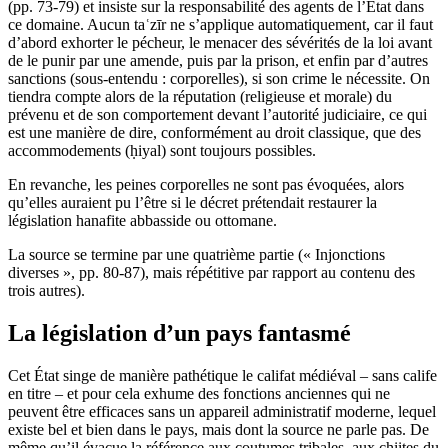
(pp. 73-79) et insiste sur la responsabilité des agents de l’État dans
ce domaine. Aucun taʿzīr ne s’applique automatiquement, car il faut
d’abord exhorter le pécheur, le menacer des sévérités de la loi avant
de le punir par une amende, puis par la prison, et enfin par d’autres
sanctions (sous-entendu : corporelles), si son crime le nécessite. On
tiendra compte alors de la réputation (religieuse et morale) du
prévenu et de son comportement devant l’autorité judiciaire, ce qui
est une manière de dire, conformément au droit classique, que des
accommodements (ḥiyal) sont toujours possibles.
En revanche, les peines corporelles ne sont pas évoquées, alors
qu’elles auraient pu l’être si le décret prétendait restaurer la
législation hanafite abbasside ou ottomane.
La source se termine par une quatrième partie (« Injonctions
diverses », pp. 80-87), mais répétitive par rapport au contenu des
trois autres).
La législation d’un pays fantasmé
Cet État singe de manière pathétique le califat médiéval – sans calife
en titre – et pour cela exhume des fonctions anciennes qui ne
peuvent être efficaces sans un appareil administratif moderne, lequel
existe bel et bien dans le pays, mais dont la source ne parle pas. De
même qu’il évacue la référence aux coutumes tribales, aux chiites du