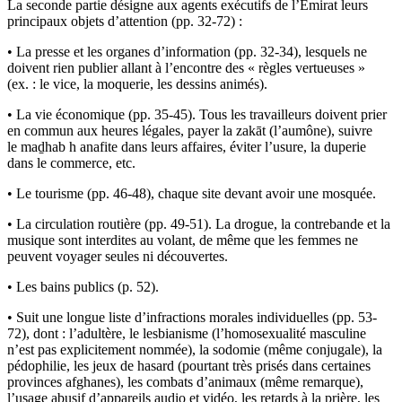
La seconde partie désigne aux agents exécutifs de l’Émirat leurs
principaux objets d’attention (pp. 32-72) :
• La presse et les organes d’information (pp. 32-34), lesquels ne
doivent rien publier allant à l’encontre des « règles vertueuses »
(ex. : le vice, la moquerie, les dessins animés).
• La vie économique (pp. 35-45). Tous les travailleurs doivent prier
en commun aux heures légales, payer la zakāt (l’aumône), suivre
le maḏhab h anafite dans leurs affaires, éviter l’usure, la duperie
dans le commerce, etc.
• Le tourisme (pp. 46-48), chaque site devant avoir une mosquée.
• La circulation routière (pp. 49-51). La drogue, la contrebande et la
musique sont interdites au volant, de même que les femmes ne
peuvent voyager seules ni découvertes.
• Les bains publics (p. 52).
• Suit une longue liste d’infractions morales individuelles (pp. 53-
72), dont : l’adultère, le lesbianisme (l’homosexualité masculine
n’est pas explicitement nommée), la sodomie (même conjugale), la
pédophilie, les jeux de hasard (pourtant très prisés dans certaines
provinces afghanes), les combats d’animaux (même remarque),
l’usage abusif d’appareils audio et vidéo, les retards à la prière, les