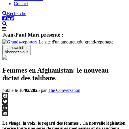
Contact
Recherche
Jean-Paul Mari présente :
Le site d'un amoureux
du grand-reportage
La newsletter
Abonnez-vous
Femmes en Afghanistan: le nouveau
dictat des talibans
publié le
10/02/2025
par
The Conversation
Facebook
Twitter
LinkedIn
Email
Le visage, la voix, le regard des femmes …la nouvelle législation
précise toute une série de mesures médiévales et de sanctions.