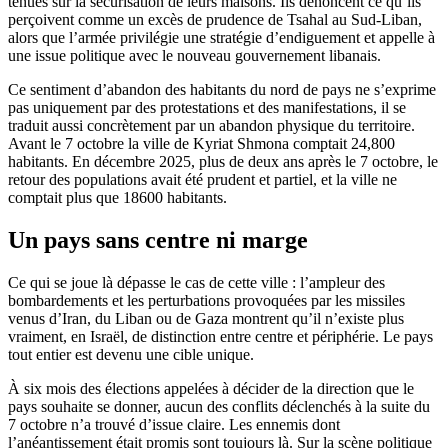
tenues sur la sécurisation de leurs maisons. Ils dénoncent ce qu’ils
perçoivent comme un excès de prudence de Tsahal au Sud-Liban,
alors que l’armée privilégie une stratégie d’endiguement et appelle à
une issue politique avec le nouveau gouvernement libanais.
Ce sentiment d’abandon des habitants du nord de pays ne s’exprime
pas uniquement par des protestations et des manifestations, il se
traduit aussi concrètement par un abandon physique du territoire.
Avant le 7 octobre la ville de Kyriat Shmona comptait 24,800
habitants. En décembre 2025, plus de deux ans après le 7 octobre, le
retour des populations avait été prudent et partiel, et la ville ne
comptait plus que 18600 habitants.
Un pays sans centre ni marge
Ce qui se joue là dépasse le cas de cette ville : l’ampleur des
bombardements et les perturbations provoquées par les missiles
venus d’Iran, du Liban ou de Gaza montrent qu’il n’existe plus
vraiment, en Israël, de distinction entre centre et périphérie. Le pays
tout entier est devenu une cible unique.
À six mois des élections appelées à décider de la direction que le
pays souhaite se donner, aucun des conflits déclenchés à la suite du
7 octobre n’a trouvé d’issue claire. Les ennemis dont
l’anéantissement était promis sont toujours là. Sur la scène politique