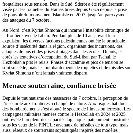
frontalières sous tension. Dans le Sud, Sderot a été régulièrement
visée par les roquettes du Hamas tirées depuis Gaza depuis la prise
de pouvoir du mouvement islamiste en 2007, jusqu’au paroxysme
des attaques du 7 octobre.
Au Nord, c’est Kyriat Shmona qui incarne l’instabilité chronique de
la frontière avec le Liban. Pendant plus de 10 ans, avant leur
expulsion, les diverses factions palestiniennes ont été la principale
source d’insécurité dans la région, organisant des incursions, des
attaques de bus et des prises d’otages dans les écoles. Depuis, et
après les tentatives d’occupation du Sud-Liban par Tsahal, le
Hezbollah a pris le relais. Phases d’accalmie et pics de tension se
sont succédé, mais les bombardements de roquettes et de missiles sur
Kyriat Shmona n’ont jamais vraiment disparu.
Menace souterraine, confiance brisée
Depuis le traumatisme des massacres du 7 octobre, la perception de
l’insécurité aux frontières a changé de nature. Aux risques habituels
des bombardements s’est ajouté le spectre de l’invasion terrestre. Les
campagnes militaires menées contre le Hezbollah en 2024 et 2025
ont révélé l’ampleur des capacités logistiques patiemment construites
sous les yeux de la FINUL : arsenaux de missiles de tout type, mais
aussi réseaux de souterrains sophistiqués inspirés des modèles