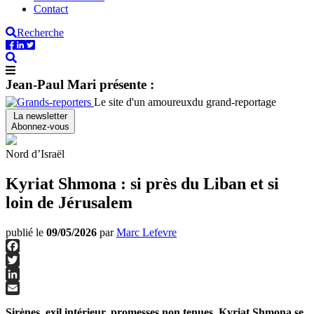
Contact
Recherche
Jean-Paul Mari présente :
Le site d'un amoureux
du grand-reportage
La newsletter
Abonnez-vous
Nord d’Israël
Kyriat Shmona : si près du Liban et si
loin de Jérusalem
publié le
09/05/2026
par
Marc Lefevre
Facebook
Twitter
LinkedIn
Email
Sirènes, exil intérieur, promesses non tenues, Kyriat Shmona se