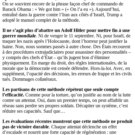
On se souvient encore de la phrase façon chef de commando de
Barack Obama : « We got him » (« On l’a eu »). Aujourd’hui,
entraîné dans la guerre contre l’Iran aux côtés d’Israël, Trump a
adopté le manuel complet de la méthode.
Il ne s’agit plus d’abattre un Adolf Hitler pour mettre fin à une
guerre mondiale
. Ni de venger le 11 septembre. Ni, pour Israël, de
traquer les nazis après l’Holocauste, dont l’horreur peut justifier la
haine. Non, nous sommes passés à autre chose. Des États recourent
à des procédures extrajudiciaires pour assassiner des personnalités –
y compris des chefs d’État – qu’ils jugent bon d’éliminer
physiquement. En marge du droit, des règles internationales, de la
morale que la démocratie est censée défendre. Hors‑la‑loi. Avec, en
supplément, l’opacité des décisions, les erreurs de frappe et les civils
tués. Dommages collatéraux.
Les partisans de cette méthode répètent que seule compte
l’efficacité.
Comme pour la torture, qu’on justifie au nom de la lutte
contre un attentat. Oui, dans un premier temps, on peut affaiblir un
réseau sans perdre ses propres soldats. Décapiter un système, c’est
réduire ses capacités. Sauf que…
Les évaluations récentes montrent que cette méthode ne produit
pas de victoire durable
. Chaque attentat déclenche un effet
d’escalade et nourrit une forte capacité de régénération : une