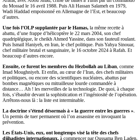
Arafat, avec Abou Jihad, criblé de balles à Tunis par un commando
du Mossad le 16 avril 1988. Puis Ali Hassan Salameh en 1979,
Wadi Haddad empoisonné en Allemagne de l’Est, et beaucoup
d’autres.
Une fois l’OLP supplantée par le Hamas,
la même recette à
abattu, d’une frappe d’hélicoptère le 22 mars 2004, son chef
quadriplégique, le cheikh Ahmed Yassine, dans son fauteuil roulant.
Puis Ismaïl Haniyeh, en Iran, le chef politique. Puis Yahya Sinouar,
chef militaire brutal et sanguinaire, le 16 octobre 2024 à Rafah. Et
beaucoup d’autres encore.
Ensuite, ce furent les membres du Hezbollah au Liban
, comme
Imad Moughniyeh. Et enfin, au cœur de l’Iran, des chefs militaires
et politiques, ou encore des scientifiques nucléaires, abattus par
bombes magnétiques ou mitrailleuse lourde commandée à
distance… Ah ! les merveilles de la technologie. De quoi, à chaque
fois, s’ébaubir devant la sophistication et l’ingéniosité de l’opération.
Arrêtons‑nous là : la liste est interminable.
La doctrine s’étend désormais à « la guerre entre les guerres »
.
Un permis de tuer permanent où l’on assassine en invoquant la
prévention.
Les États-Unis, eux, ont longtemps visé la tête des chefs
djihadistes internationaux,
à commencer par Oussama Ben Laden.