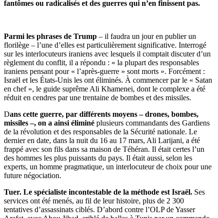
fantômes ou radicalisés et des guerres qui n’en finissent pas.
Parmi les phrases de Trump
– il faudra un jour en publier un
florilège – l’une d’elles est particulièrement significative. Interrogé
sur les interlocuteurs iraniens avec lesquels il comptait discuter d’un
règlement du conflit, il a répondu : « la plupart des responsables
iraniens pensant pour « l’après-guerre » sont morts ». Forcément :
Israël et les États-Unis les ont éliminés. À commencer par le « Satan
en chef », le guide suprême Ali Khamenei, dont le complexe a été
réduit en cendres par une trentaine de bombes et des missiles.
D
ans cette guerre, par différents moyens – drones, bombes,
missiles –, on a ainsi éliminé
plusieurs commandants des Gardiens
de la révolution et des responsables de la Sécurité nationale. Le
dernier en date, dans la nuit du 16 au 17 mars, Ali Larijani, a été
frappé avec son fils dans sa maison de Téhéran. Il était certes l’un
des hommes les plus puissants du pays. Il était aussi, selon les
experts, un homme pragmatique, un interlocuteur de choix pour une
future négociation.
Tuer. Le spécialiste incontestable de la méthode est Israël.
Ses
services ont été menés, au fil de leur histoire, plus de 2 300
tentatives d’assassinats ciblés. D’abord contre l’OLP de Yasser