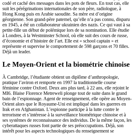
codé et caché des messages dans les pots de fleurs. En tout cas, elle
suit les pérégrinations internationales de son père, radiologue, à
Hong Kong puis en Arabie saoudite. Sa mère est d’origine
géorgienne. Son grand-père paternel, qu’elle n’a pas connu, disparu
en 1945, a été un collaborateur ukrainien des nazis. Ce qui vaut à sa
petite-fille un début de polémique lors de sa nomination. Elle étudie
à Londres, à la Westminster School, où elle suit des cours de russe,
d’économie et d’histoire de l’art. Elle est « school captain » et
représente et supervise le comportement de 598 garçons et 70 filles.
Déjà un leader.
Le Moyen-Orient et la biométrie chinoise
À Cambridge, l’étudiante obtient un diplôme d’anthropologie,
pratique l’aviron et remporte en 1997 la traditionnelle course
féminine contre Oxford. Deux ans plus tard, à 22 ans, elle rejoint le
MI6. Blaise Florence Metreweli plonge tout de suite dans le grand
bain de l’espionnage. Agent de renseignement, elle opère au Moyen-
Orient alors que le Royaume-Uni est impliqué dans les guerres en
Irak et en Afghanistan. L’espionne participe à la lutte contre le
terrorisme et s’intéresse à la surveillance biométrique chinoise et à
ses systèmes de reconnaissance des individus. De la même façon, les
cyberattaques russes font partie de ses préoccupations. Déjà, son
intérêt pour les aspects technologiques du renseignement se