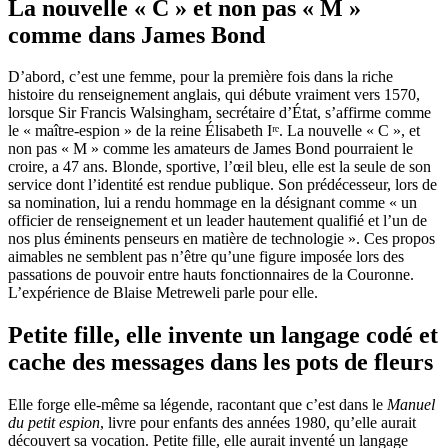
La nouvelle « C » et non pas « M »
comme dans James Bond
D’abord, c’est une femme, pour la première fois dans la riche
histoire du renseignement anglais, qui débute vraiment vers 1570,
lorsque Sir Francis Walsingham, secrétaire d’État, s’affirme comme
le « maître-espion » de la reine Élisabeth Iʳᵉ. La nouvelle « C », et
non pas « M » comme les amateurs de James Bond pourraient le
croire, a 47 ans. Blonde, sportive, l’œil bleu, elle est la seule de son
service dont l’identité est rendue publique. Son prédécesseur, lors de
sa nomination, lui a rendu hommage en la désignant comme « un
officier de renseignement et un leader hautement qualifié et l’un de
nos plus éminents penseurs en matière de technologie ». Ces propos
aimables ne semblent pas n’être qu’une figure imposée lors des
passations de pouvoir entre hauts fonctionnaires de la Couronne.
L’expérience de Blaise Metreweli parle pour elle.
Petite fille, elle invente un langage codé et
cache des messages dans les pots de fleurs
Elle forge elle-même sa légende, racontant que c’est dans le
Manuel
du petit espion
, livre pour enfants des années 1980, qu’elle aurait
découvert sa vocation. Petite fille, elle aurait inventé un langage