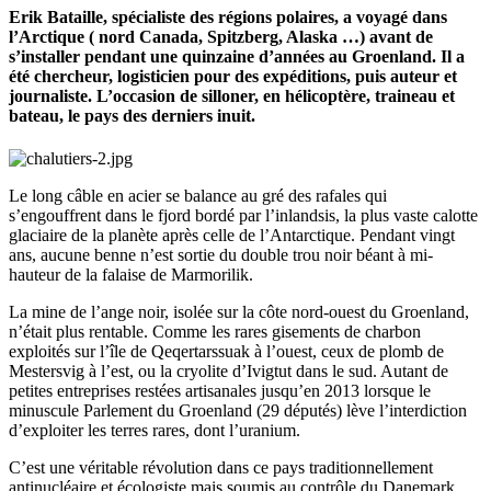
Email
Erik Bataille, spécialiste des régions polaires, a voyagé dans
l’Arctique ( nord Canada, Spitzberg, Alaska …) avant de
s’installer pendant une quinzaine d’années au Groenland. Il a
été chercheur, logisticien pour des expéditions, puis auteur et
journaliste. L’occasion de silloner, en hélicoptère, traineau et
bateau, le pays des derniers inuit.
Le long câble en acier se balance au gré des rafales qui
s’engouffrent dans le fjord bordé par l’inlandsis, la plus vaste calotte
glaciaire de la planète après celle de l’Antarctique. Pendant vingt
ans, aucune benne n’est sortie du double trou noir béant à mi-
hauteur de la falaise de Marmorilik.
La mine de l’ange noir, isolée sur la côte nord-ouest du Groenland,
n’était plus rentable. Comme les rares gisements de charbon
exploités sur l’île de Qeqertarssuak à l’ouest, ceux de plomb de
Mestersvig à l’est, ou la cryolite d’Ivigtut dans le sud. Autant de
petites entreprises restées artisanales jusqu’en 2013 lorsque le
minuscule Parlement du Groenland (29 députés) lève l’interdiction
d’exploiter les terres rares, dont l’uranium.
C’est une véritable révolution dans ce pays traditionnellement
antinucléaire et écologiste mais soumis au contrôle du Danemark