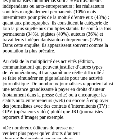
les journalistes multimédias sont à 30% travailleurs
indépendants ou auto-entrepreneurs ; les réalisateurs
sont très marginalement permanents (10%) mais
intermittents pour près de la moitié d’entre eux (48%) ;
quant aux photographes, ils constituent la catégorie de
loin la plus sujette aux multiples statuts. Ils sont à la fois
permanents (34%), pigistes (40%), auteurs (36%) et
travailleurs indépendants/auto-entrepreneurs (22%).
Dans cette enquête, ils apparaissent souvent comme la
population la plus précaire.
Au-delà de la multiplicité des activités (édition,
communication) qui peuvent justifier d’autres types
de rémunérations, il transparaît une réelle difficulté à
se faire rémunérer en pige salariée pour une activité
journalistique. De nombreux journalistes rapportent ainsi
une tendance grandissante à payer en droits d’auteur
(notamment dans la presse écrite) ou à encourager les
statuts auto-entrepreneurs (web) ou encore à employer
des journalistes avec des contrats d’intermittents (TV) :
OPV (opérateurs vidéo) plutôt que JRI (journalistes
reporters d’image) par exemple.
«De nombreux éditeurs de presse ne
veulent plus payer qu’en droits d’auteur
alors qu’ils devraient payer en piges,