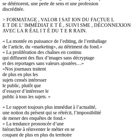
se détériorent, une perte de sens et une profession
discréditée.
> FORMATAGE , VALOR I SAT ION DU FACTUE L
E T DE L’ IMMÉDIAT E T É , SUIVI SME , DÉCONNEXION
AVEC LA R ÉAL I T É DU T E R RAIN.
« La montée en puissance de l’editing, de l’emballage
de l’article, du «marketing», au détriment du fond.»
« La prolifération des chaînes en continu
qui diffusent des flux d’images sans décryptage
et des reportages sans valeurs ajoutées…»
«Nos journaux traitent
de plus en plus les
sujets censés intéresser
le public, plutôt que
d’essayer d’intéresser le
public à tous les sujets. »
« Le rapport toujours plus immédiat à l’actualité,
une notion du présent qui se rétrécit, l’impossibilité
de mener des enquêtes de fond.»
« La tendance prononcée d’une
hiérarchie à réinventer le métier en se
coupant de plus en plus du territoire