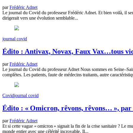
par
Frédéric Adnet
Le journal du Covid du professeur Frédéric Adnet. Et bien voilà, il 
dirigerait vers une évolution semblable...
journal covid
Édito : Antivax, Novax, Faux Vax…tous vic
par
Frédéric Adnet
Le journal du Covid du professeur Adnet Nous sommes en Seine–Saint-
complètes. Les patients, faute de médecins traitants, autre caractéristiq
Covid
journal covid
Édito : « Omicron, rêvons, rêvons… », par 
par
Frédéric Adnet
Et si cette vague « omicron » signait la fin de la crise sanitaire ? L
monde entier avec une célérité incroyable. Il...