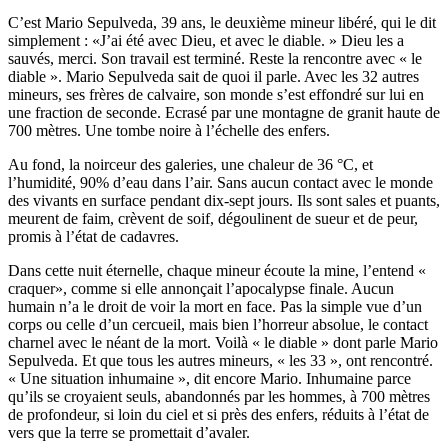
C’est Mario Sepulveda, 39 ans, le deuxième mineur libéré, qui le dit
simplement : «J’ai été avec Dieu, et avec le diable. » Dieu les a
sauvés, merci. Son travail est terminé. Reste la rencontre avec « le
diable ». Mario Sepulveda sait de quoi il parle. Avec les 32 autres
mineurs, ses frères de calvaire, son monde s’est effondré sur lui en
une fraction de seconde. Ecrasé par une montagne de granit haute de
700 mètres. Une tombe noire à l’échelle des enfers.
Au fond, la noirceur des galeries, une chaleur de 36 °C, et
l’humidité, 90% d’eau dans l’air. Sans aucun contact avec le monde
des vivants en surface pendant dix-sept jours. Ils sont sales et puants,
meurent de faim, crèvent de soif, dégoulinent de sueur et de peur,
promis à l’état de cadavres.
Dans cette nuit éternelle, chaque mineur écoute la mine, l’entend «
craquer», comme si elle annonçait l’apocalypse finale. Aucun
humain n’a le droit de voir la mort en face. Pas la simple vue d’un
corps ou celle d’un cercueil, mais bien l’horreur absolue, le contact
charnel avec le néant de la mort. Voilà « le diable » dont parle Mario
Sepulveda. Et que tous les autres mineurs, « les 33 », ont rencontré.
« Une situation inhumaine », dit encore Mario. Inhumaine parce
qu’ils se croyaient seuls, abandonnés par les hommes, à 700 mètres
de profondeur, si loin du ciel et si près des enfers, réduits à l’état de
vers que la terre se promettait d’avaler.