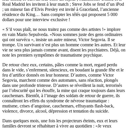
Real Madrid les invitent à leur match ; Steve Jobs se fend d’un iPod
; un mineur fan d’Elvis Presley est invité à Graceland, l’ancienne
résidence du King… Sans compter les télés qui proposent 5 000
dollars pour une interview exclusive !
« S’il vous plaît, ne nous traitez pas comme des artistes !» implore
en vain Mario Sepulveda. «Nous sommes juste des gens ordinaires
qui ont survécu », insiste un autre mineur, Victor Segovia. Il se
trompe. Un survivant n’est plus un homme comme les autres. Et leur
vie ne sera plus jamais comme avant, disent les psychiatres. Déjà, on
note les premiers symptômes de traumatisme psychique.
De retour chez eux, certains, pâles comme la mort, regard perdu
dans le vide, s’enferment, silencieux, en boudant la grande fête et le
feu d’artifice donnés en leur honneur. D’autres, comme Victor
Segovia, marchent comme des automates, sans réaction, plongés
dans une profonde tristesse. D’autres se réveillent la nuit, terrorisés
par l’obscurité qui les étouffe, la mine qui craque toujours dans leurs
cauchemars. Bientôt, à l’image des soldats de retour de guerre, ils
connaîtront les effets du syndrome de névrose traumatique :
mutisme, crises d’angoisse, cauchemars, effrayants flash-back,
violence, divorce, alcool, dépression et tentation du suicide.
Dans quelques mois, une fois les projecteurs éteints, eux et leurs
familles devront se réhabituer à vivre au quotidien : «Je veux