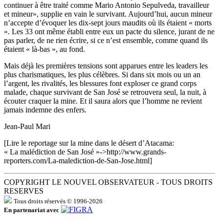
continuer à être traité comme Mario Antonio Sepulveda, travailleur
et mineur», supplie en vain le survivant. Aujourd’hui, aucun mineur
n’accepte d’évoquer les dix-sept jours maudits où ils étaient « morts
». Les 33 ont même établi entre eux un pacte du silence, jurant de ne
pas parler, de ne rien écrire, si ce n’est ensemble, comme quand ils
étaient « là-bas », au fond.
Mais déjà les premières tensions sont apparues entre les leaders les
plus charismatiques, les plus célèbres. Si dans six mois ou un an
l’argent, les rivalités, les blessures font exploser ce grand corps
malade, chaque survivant de San José se retrouvera seul, la nuit, à
écouter craquer la mine. Et il saura alors que l’homme ne revient
jamais indemne des enfers.
Jean-Paul Mari
[Lire le reportage sur la mine dans le désert d’Atacama:
« La malédiction de San José »->http://www.grands-
reporters.com/La-malediction-de-San-Jose.html]
COPYRIGHT LE NOUVEL OBSERVATEUR - TOUS DROITS
RESERVES
Tous droits réservés © 1996-2026
En partenariat avec