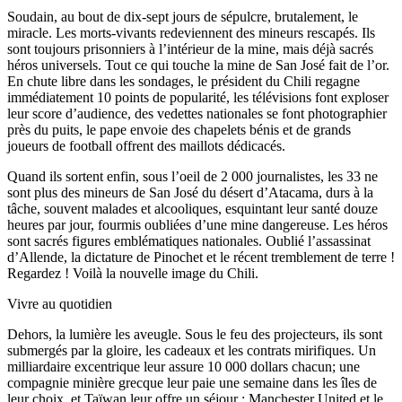
Soudain, au bout de dix-sept jours de sépulcre, brutalement, le
miracle. Les morts-vivants redeviennent des mineurs rescapés. Ils
sont toujours prisonniers à l’intérieur de la mine, mais déjà sacrés
héros universels. Tout ce qui touche la mine de San José fait de l’or.
En chute libre dans les sondages, le président du Chili regagne
immédiatement 10 points de popularité, les télévisions font exploser
leur score d’audience, des vedettes nationales se font photographier
près du puits, le pape envoie des chapelets bénis et de grands
joueurs de football offrent des maillots dédicacés.
Quand ils sortent enfin, sous l’oeil de 2 000 journalistes, les 33 ne
sont plus des mineurs de San José du désert d’Atacama, durs à la
tâche, souvent malades et alcooliques, esquintant leur santé douze
heures par jour, fourmis oubliées d’une mine dangereuse. Les héros
sont sacrés figures emblématiques nationales. Oublié l’assassinat
d’Allende, la dictature de Pinochet et le récent tremblement de terre !
Regardez ! Voilà la nouvelle image du Chili.
Vivre au quotidien
Dehors, la lumière les aveugle. Sous le feu des projecteurs, ils sont
submergés par la gloire, les cadeaux et les contrats mirifiques. Un
milliardaire excentrique leur assure 10 000 dollars chacun; une
compagnie minière grecque leur paie une semaine dans les îles de
leur choix, et Taïwan leur offre un séjour ; Manchester United et le