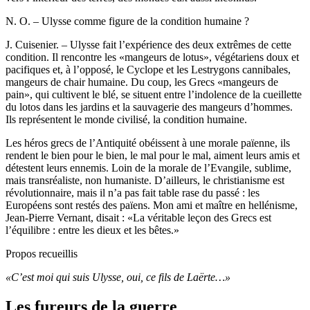
N. O. – Ulysse comme figure de la condition humaine ?
J. Cuisenier. – Ulysse fait l’expérience des deux extrêmes de cette
condition. Il rencontre les «mangeurs de lotus», végétariens doux et
pacifiques et, à l’opposé, le Cyclope et les Lestrygons cannibales,
mangeurs de chair humaine. Du coup, les Grecs «mangeurs de
pain», qui cultivent le blé, se situent entre l’indolence de la cueillette
du lotos dans les jardins et la sauvagerie des mangeurs d’hommes.
Ils représentent le monde civilisé, la condition humaine.
Les héros grecs de l’Antiquité obéissent à une morale païenne, ils
rendent le bien pour le bien, le mal pour le mal, aiment leurs amis et
détestent leurs ennemis. Loin de la morale de l’Evangile, sublime,
mais transréaliste, non humaniste. D’ailleurs, le christianisme est
révolutionnaire, mais il n’a pas fait table rase du passé : les
Européens sont restés des païens. Mon ami et maître en hellénisme,
Jean-Pierre Vernant, disait : «La véritable leçon des Grecs est
l’équilibre : entre les dieux et les bêtes.»
Propos recueillis
«C’est moi qui suis Ulysse, oui, ce fils de Laërte…»
Les fureurs de la guerre