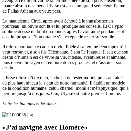
aveuglé, ce qui provoque la terrible colère de son père, Poséidon,
maître absolu des mers. Ulysse est aussi un grand séducteur, l’aimé
de Pallas Athéna aux yeux pers.
La magicienne Circé, après avoir échoué à le transformer en
pourceau, lui ouvre son lit et lui prodigue ses conseils. Et Calypso,
sublime déesse du bout du monde, après l’avoir aimé pendant sept
ans, lui propose l’immortalité s’il accepte de rester sur son île.
Il refuse pourtant ce cadeau divin, fidèle à sa femme Pénélope qu’il
veut retrouver, à son fils Télémaque, à son île Ithaque. Il sait que son
destin d’humain est de vivre sa vie, intense, aventureuse et aimante,
puis de vieillir sagement entouré de ses proches, et d’assumer son
destin.
Ulysse refuse d’être dieu, il choisit de rester mortel, poussant ainsi
au plus haut niveau le statut de notre humanité. Il établit un modèle
de la condition humaine, celui, charnel, moral et métaphysique, qui a
perduré jusqu’à nos jours. Oui, Ulysse est notre premier homme.
Entre les hommes et les dieux
«J’ai navigué avec Homère»