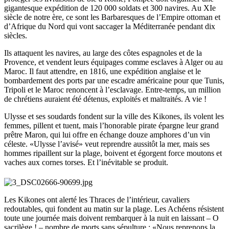
gigantesque expédition de 120 000 soldats et 300 navires. Au XIe
siècle de notre ère, ce sont les Barbaresques de l’Empire ottoman et
d’Afrique du Nord qui vont saccager la Méditerranée pendant dix
siècles.
Ils attaquent les navires, au large des côtes espagnoles et de la
Provence, et vendent leurs équipages comme esclaves à Alger ou au
Maroc. Il faut attendre, en 1816, une expédition anglaise et le
bombardement des ports par une escadre américaine pour que Tunis,
Tripoli et le Maroc renoncent à l’esclavage. Entre-temps, un million
de chrétiens auraient été détenus, exploités et maltraités. A vie !
Ulysse et ses soudards fondent sur la ville des Kikones, ils volent les
femmes, pillent et tuent, mais l’honorable pirate épargne leur grand
prêtre Maron, qui lui offre en échange douze amphores d’un vin
céleste. «Ulysse l’avisé» veut reprendre aussitôt la mer, mais ses
hommes ripaillent sur la plage, boivent et égorgent force moutons et
vaches aux cornes torses. Et l’inévitable se produit.
Les Kikones ont alerté les Thraces de l’intérieur, cavaliers
redoutables, qui fondent au matin sur la plage. Les Achéens résistent
toute une journée mais doivent rembarquer à la nuit en laissant – O
sacrilège ! – nombre de morts sans sépulture : «Nous reprenons la