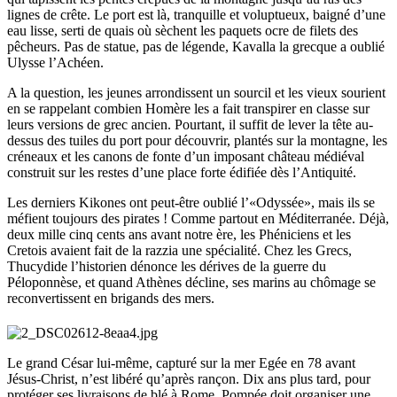
lignes de crête. Le port est là, tranquille et voluptueux, baigné d’une
eau lisse, serti de quais où sèchent les paquets ocre de filets des
pêcheurs. Pas de statue, pas de légende, Kavalla la grecque a oublié
Ulysse l’Achéen.
A la question, les jeunes arrondissent un sourcil et les vieux sourient
en se rappelant combien Homère les a fait transpirer en classe sur
leurs versions de grec ancien. Pourtant, il suffit de lever la tête au-
dessus des tuiles du port pour découvrir, plantés sur la montagne, les
créneaux et les canons de fonte d’un imposant château médiéval
construit sur les restes d’une place forte édifiée dès l’Antiquité.
Les derniers Kikones ont peut-être oublié l’«Odyssée», mais ils se
méfient toujours des pirates ! Comme partout en Méditerranée. Déjà,
deux mille cinq cents ans avant notre ère, les Phéniciens et les
Cretois avaient fait de la razzia une spécialité. Chez les Grecs,
Thucydide l’historien dénonce les dérives de la guerre du
Péloponnèse, et quand Athènes décline, ses marins au chômage se
reconvertissent en brigands des mers.
Le grand César lui-même, capturé sur la mer Egée en 78 avant
Jésus-Christ, n’est libéré qu’après rançon. Dix ans plus tard, pour
protéger ses livraisons de blé à Rome, Pompée doit organiser une