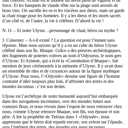
faut célébrer. Achille est le modèle du héros plein de vigueur et de
force. Et les banquets de viande rôtie sur la plage sont arrosés de
bons vins. On sacrifie les os et les viscères aux dieux, mais on garde
la chair rouge pour les hommes. Il y a les dieux et les morts sacrés
d’un côté et, de l’autre, la vie à célébrer. D’abord la vie !
N. O. – Et notre Ulysse. ..personnage de chair, héros ou mythe ?
J. Cuisenier. – A-t-il existé ? La question est pour l’instant sans
réponse. Mais nous savons qu’il y a eu un culte du héros Ulysse
célébré dans son île, Ithaque. Grâce a des preuves archéologiques,
des fragments de poteries votives au nom d’Odysseus, le nom grec
d’Ulysse. Et Aristote, qui a écrit la «Constitution d’Ithaque», fait
mention de jeux cérémoniels à la mémoire d’Ulysse. Il y avait donc
un ensemble de rites et de croyances autour de la figure mythique
d’Ulysse. Pour nous, l’«Odyssée» dessine une figure de l’homme
contraint d’aller toujours plus loin, d’affronter des terres et des
mondes inconnus : c’est son destin.
Ulysse est l’archétype de notre humanité aujourd’hui embarquée
dans des navigations incertaines, vers des mondes futurs aux
contours flous, et nous vivons dans l’espoir de nous retrouver chez
nous, comme Ulysse retrouve Ithaque, son fils, son épouse et son
père. A lire la prophétie de Tirésias dans 1 «Odyssée», nous
apprenons que le héros doit repartir encore, son aviron sur l’épaule,
vers l’intérieur des terres, des mondes eux aussi inconnus.