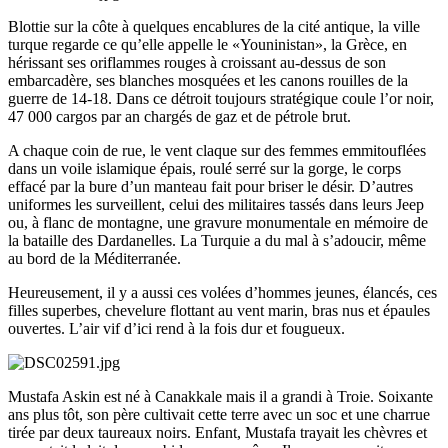
Blottie sur la côte à quelques encablures de la cité antique, la ville
turque regarde ce qu’elle appelle le «Youninistan», la Grèce, en
hérissant ses oriflammes rouges à croissant au-dessus de son
embarcadère, ses blanches mosquées et les canons rouilles de la
guerre de 14-18. Dans ce détroit toujours stratégique coule l’or noir,
47 000 cargos par an chargés de gaz et de pétrole brut.
A chaque coin de rue, le vent claque sur des femmes emmitouflées
dans un voile islamique épais, roulé serré sur la gorge, le corps
effacé par la bure d’un manteau fait pour briser le désir. D’autres
uniformes les surveillent, celui des militaires tassés dans leurs Jeep
ou, à flanc de montagne, une gravure monumentale en mémoire de
la bataille des Dardanelles. La Turquie a du mal à s’adoucir, même
au bord de la Méditerranée.
Heureusement, il y a aussi ces volées d’hommes jeunes, élancés, ces
filles superbes, chevelure flottant au vent marin, bras nus et épaules
ouvertes. L’air vif d’ici rend à la fois dur et fougueux.
Mustafa Askin est né à Canakkale mais il a grandi à Troie. Soixante
ans plus tôt, son père cultivait cette terre avec un soc et une charrue
tirée par deux taureaux noirs. Enfant, Mustafa trayait les chèvres et