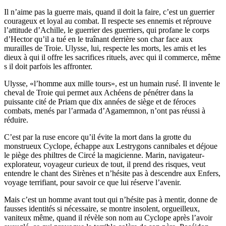
Il n’aime pas la guerre mais, quand il doit la faire, c’est un guerrier
courageux et loyal au combat. Il respecte ses ennemis et réprouve
l’attitude d’Achille, le guerrier des guerriers, qui profane le corps
d’Hector qu’il a tué en le traînant derrière son char face aux
murailles de Troie. Ulysse, lui, respecte les morts, les amis et les
dieux à qui il offre les sacrifices rituels, avec qui il commerce, même
s il doit parfois les affronter.
Ulysse, «l’homme aux mille tours», est un humain rusé. Il invente le
cheval de Troie qui permet aux Achéens de pénétrer dans la
puissante cité de Priam que dix années de siège et de féroces
combats, menés par l’armada d’Agamemnon, n’ont pas réussi à
réduire.
C’est par la ruse encore qu’il évite la mort dans la grotte du
monstrueux Cyclope, échappe aux Lestrygons cannibales et déjoue
le piège des philtres de Circé la magicienne. Marin, navigateur-
explorateur, voyageur curieux de tout, il prend des risques, veut
entendre le chant des Sirènes et n’hésite pas à descendre aux Enfers,
voyage terrifiant, pour savoir ce que lui réserve l’avenir.
Mais c’est un homme avant tout qui n’hésite pas à mentir, donne de
fausses identités si nécessaire, se montre insolent, orgueilleux,
vaniteux même, quand il révèle son nom au Cyclope après l’avoir