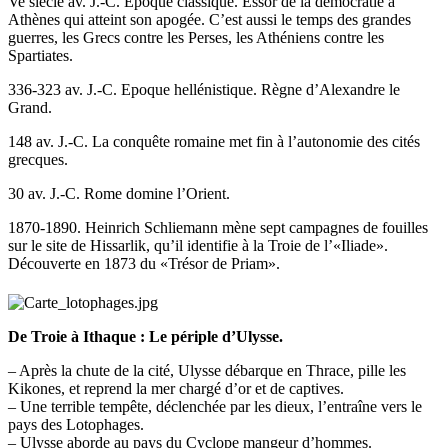
Ve siècle av. J.-C. Epoque classique. Essor de la démocratie à
Athènes qui atteint son apogée. C’est aussi le temps des grandes
guerres, les Grecs contre les Perses, les Athéniens contre les
Spartiates.
336-323 av. J.-C. Epoque hellénistique. Règne d’Alexandre le
Grand.
148 av. J.-C. La conquête romaine met fin à l’autonomie des cités
grecques.
30 av. J.-C. Rome domine l’Orient.
1870-1890. Heinrich Schliemann mène sept campagnes de fouilles
sur le site de Hissarlik, qu’il identifie à la Troie de l’«Iliade».
Découverte en 1873 du «Trésor de Priam».
De Troie à Ithaque : Le périple d’Ulysse.
– Après la chute de la cité, Ulysse débarque en Thrace, pille les
Kikones, et reprend la mer chargé d’or et de captives.
– Une terrible tempête, déclenchée par les dieux, l’entraîne vers le
pays des Lotophages.
– Ulysse aborde au pays du Cyclope mangeur d’hommes.