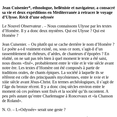
Jean Cuisenier*, ethnologue, helléniste et navigateur, a consacré
sa vie et deux expéditions en Méditerranée à retracer le voyage
d’Ulysse. Récit d’une odyssée
Le Nouvel Observateur . – Nous connaissons Ulysse par les textes
d’Homère. Il y a donc deux mystères. Qui est Ulysse ? Qui est
Homère ?
Jean Cuisenier. – Ou plutôt qui se cache derrière le nom d’Homère ?
Le poète a-t-il vraiment existé, ou, sous ce nom, s’agit-il d’un
rassemblement de rhéteurs, d’aèdes, de chanteurs d’épopées ? En
réalité, on ne sait pas très bien à quel moment le texte a été saisi,
nous disons «fixé», probablement entre le viiie et le viie siècle avant
notre ère. Les textes d’Homère ont été composés à partir de
traditions orales, de chants épiques. La société à laquelle ils se
réfèrent est celle des principautés mycéniennes, entre le xvie et le
xiiie siècle avant Jésus-Christ. En termes archéologiques, il s’agit de
l’âge du bronze récent. Il y a donc cinq siècles environ entre le
moment où ces poèmes sont fixés et la société qu’ils racontent. A
peu près autant qu’entre Charlemagne à Roncevaux et «la Chanson
de Roland».
N. O. – L«Odyssée» serait une geste ?