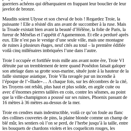
guerriers achéens qui débarquaient en frappant leur bouclier de leur
javelot de bronze.
Maudits soient Ulysse et son cheval de bois ! Regardez Troie, la
puissante ! Elle a résisté dix ans avant de succomber à la ruse. Mais
la Troade existait bien avant la beauté d’Hélène, la folie de Paris, la
fureur de Ménélas et l’appétit d’Agamemnon. Et elle a perduré après
eux. Elle n’est pas le vestige d’une seule ville, mais une montagne
de ruines à plusieurs étages, neuf cités au total – la première édifiée
voilà cinq millénaires imbriquées l’une dans l’autre.
Troie I occupée et fortifiée trois mille ans avant notre ère, Troie VI
détruite par un tremblement de terre quand Poséidon faisait galoper
son attelage dans sa grotte sous-marine, située juste à la hauteur de la
faille sismique asiatique, Troie Vlla ravagée par un incendie à
l’époque de l’«Iliade»… A chaque fois, sur les décombres de la cité,
les Troyens ont rebâti, plus haut et plus solide, en argile cuite ou
avec d’énormes pierres taillées en coin, contre les séismes, au point
que la ville-champignon a poussé sur ses ruines, Phoenix passant de
16 mètres à 36 mètres au-dessus de la mer.
Troie en cendres mais indestructible, voilà ce qu’on foule au flanc
des collines couvertes de pins, la plaine blonde comme un champ de
blé mûr, les sentiers où l’on se perd, de l’herbe jusqu’à la taille, entre
les bouquets de chardons violets et les coquelicots rouges, les