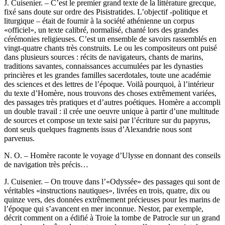
J. Cuisenier. – C’est le premier grand texte de la littérature grecque,
fixé sans doute sur ordre des Pisistratides. L’objectif -politique et
liturgique – était de fournir à la société athénienne un corpus
«officiel», un texte calibré, normalisé, chanté lors des grandes
cérémonies religieuses. C’est un ensemble de savoirs rassemblés en
vingt-quatre chants très construits. Le ou les compositeurs ont puisé
dans plusieurs sources : récits de navigateurs, chants de marins,
traditions savantes, connaissances accumulées par les dynasties
princières et les grandes familles sacerdotales, toute une académie
des sciences et des lettres de l’époque. Voilà pourquoi, à l’intérieur
du texte d’Homère, nous trouvons des choses extrêmement variées,
des passages très pratiques et d’autres poétiques. Homère a accompli
un double travail : il crée une oeuvre unique à partir d’une multitude
de sources et compose un texte saisi par l’écriture sur du papyrus,
dont seuls quelques fragments issus d’Alexandrie nous sont
parvenus.
N. O. – Homère raconte le voyage d’Ulysse en donnant des conseils
de navigation très précis…
J. Cuisenier. – On trouve dans l’«Odyssée» des passages qui sont de
véritables «instructions nautiques», livrées en trois, quatre, dix ou
quinze vers, des données extrêmement précieuses pour les marins de
l’époque qui s’avancent en mer inconnue. Nestor, par exemple,
décrit comment on a édifié à Troie la tombe de Patrocle sur un grand