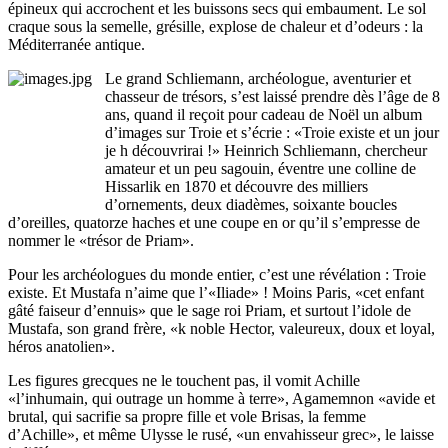
épineux qui accrochent et les buissons secs qui embaument. Le sol
craque sous la semelle, grésille, explose de chaleur et d’odeurs : la
Méditerranée antique.
Le grand Schliemann, archéologue, aventurier et
chasseur de trésors, s’est laissé prendre dès l’âge de 8
ans, quand il reçoit pour cadeau de Noël un album
d’images sur Troie et s’écrie : «Troie existe et un jour
je h découvrirai !» Heinrich Schliemann, chercheur
amateur et un peu sagouin, éventre une colline de
Hissarlik en 1870 et découvre des milliers
d’ornements, deux diadèmes, soixante boucles
d’oreilles, quatorze haches et une coupe en or qu’il s’empresse de
nommer le «trésor de Priam».
Pour les archéologues du monde entier, c’est une révélation : Troie
existe. Et Mustafa n’aime que l’«Iliade» ! Moins Paris, «cet enfant
gâté faiseur d’ennuis» que le sage roi Priam, et surtout l’idole de
Mustafa, son grand frère, «k noble Hector, valeureux, doux et loyal,
héros anatolien».
Les figures grecques ne le touchent pas, il vomit Achille
«l’inhumain, qui outrage un homme à terre», Agamemnon «avide et
brutal, qui sacrifie sa propre fille et vole Brisas, la femme
d’Achille», et même Ulysse le rusé, «un envahisseur grec», le laisse