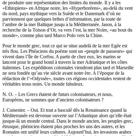
de produire une représentation des limites du monde. Il y a les
«Ethiopiens» en Afrique noire, les «Hyperboréens», au-delà du vent
du nord, pays mythique vers la Suède et le Danemark d’où ne
parviennent que quelques bribes d’information, par la route de
l’ambre de la mer Baltique jusqu a la Méditerranée. Jason, à la
recherche de la Toison d’Or, va vers l’est, la mer Noire, «au bout du
monde», comme plus tard Marco Polo vers la Chine.
Pour le monde grec, tout ce qui se situe audelà de la mer Egée est
très flou. Les Phéaciens du poème sont un «peuple de passeurs» qui
vivent dans l’île de Corfou. A partir de chez eux, les marins se
lancent pour le grand bond à travers la mer Adriatique et les côtes
italiennes. Les expéditions coloniales viendront plus tard et Marseille
ne sera fondée qu’au vie siècle avant notre ère. A l’époque de la
rédaction de l’«Odyssée», toutes ces régions occidentales restent de
véritables trous noirs. Un monde fabuleux.
N. O. – Les Grecs étaient de futurs colonisateurs, et nous,
Européens, ne sommes que d’anciens colonisateurs ?
J. Cuisenier. – Oui. Et tout a basculé dès la Renaissance quand la
Méditerranée est devenue ouverte sur l’Atlantique alors qu’elle était
jusque-là un monde central. Dans le monde ancien, les peuples grec,
étrusque, phénicien étaient plus proches les uns des autres, et les
Romains ont unifié leurs cultures. Aujourd’hui, les invasions arabes