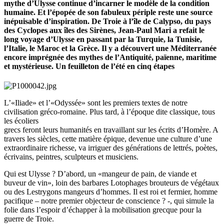
mythe d’Ulysse continue d’incarner le modèle de la condition
humaine. Et l’épopée de son fabuleux périple reste une source
inépuisable d’inspiration. De Troie à l’île de Calypso, du pays
des Cyclopes aux îles des Sirènes, Jean-Paul Mari a refait le
long voyage d’Ulysse en passant par la Turquie, la Tunisie,
l’Italie, le Maroc et la Grèce. Il y a découvert une Méditerranée
encore imprégnée des mythes de l’Antiquité, païenne, maritime
et mystérieuse. Un feuilleton de l’été en cinq étapes
L’«Iliade» et l’«Odyssée» sont les premiers textes de notre
civilisation gréco-romaine. Plus tard, à l’époque dite classique, tous
les écoliers
grecs feront leurs humanités en travaillant sur les écrits d’Homère. A
travers les siècles, cette matière épique, devenue une culture d’une
extraordinaire richesse, va irriguer des générations de lettrés, poètes,
écrivains, peintres, sculpteurs et musiciens.
Qui est Ulysse ? D’abord, un «mangeur de pain, de viande et
buveur de vin», loin des barbares Lotophages brouteurs de végétaux
ou des Lestrygons mangeurs d’hommes. Il est roi et fermier, homme
pacifique – notre premier objecteur de conscience ? -, qui simule la
folie dans l’espoir d’échapper à la mobilisation grecque pour la
guerre de Troie.