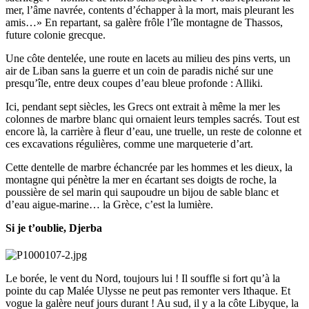
mer, l’âme navrée, contents d’échapper à la mort, mais pleurant les
amis…» En repartant, sa galère frôle l’île montagne de Thassos,
future colonie grecque.
Une côte dentelée, une route en lacets au milieu des pins verts, un
air de Liban sans la guerre et un coin de paradis niché sur une
presqu’île, entre deux coupes d’eau bleue profonde : Alliki.
Ici, pendant sept siècles, les Grecs ont extrait à même la mer les
colonnes de marbre blanc qui ornaient leurs temples sacrés. Tout est
encore là, la carrière à fleur d’eau, une truelle, un reste de colonne et
ces excavations régulières, comme une marqueterie d’art.
Cette dentelle de marbre échancrée par les hommes et les dieux, la
montagne qui pénètre la mer en écartant ses doigts de roche, la
poussière de sel marin qui saupoudre un bijou de sable blanc et
d’eau aigue-marine… la Grèce, c’est la lumière.
Si je t’oublie, Djerba
Le borée, le vent du Nord, toujours lui ! Il souffle si fort qu’à la
pointe du cap Malée Ulysse ne peut pas remonter vers Ithaque. Et
vogue la galère neuf jours durant ! Au sud, il y a la côte Libyque, la