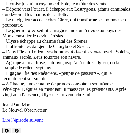
– Il croise jusqu’au royaume d’Eole, le maître des vents.
– Déporté vers l’ouest, il échappe aux Lestrygons, géants cannibales
qui dévorent les marins de sa flotte.
– Le navigateur accoste chez Circé, qui transforme les hommes en
pourceaux.
– Le guerrier grec séduit la magicienne qui l’envoie au pays des
Morts consulter le devin Tirésias.
– Ulysse échappe au charme fatal des Sirènes.
– Il affronte les dangers de Charybde et Scylla.
– Dans l’île du Trident, ses hommes rôtissent les «vaches du Soleil»,
animaux sacrés. Zeus foudroie son navire.
– Agrippé au mât brisé, il dérive jusqu’à l’île de Calypso, où la
nymphe le retient sept ans.
– Il gagne l’île des Phéaciens, «peuple de passeurs», qui le
reconduisent sur son île.
– A Ithaque, une centaine de princes convoitent son trône et
Pénélope. Déguisé en mendiant, il massacre les prétendants. Après
vingt ans d’absence, Ulysse est revenu chez lui.
Jean-Paul Mari
Le Nouvel Observateur
Lire l’épisode suivant