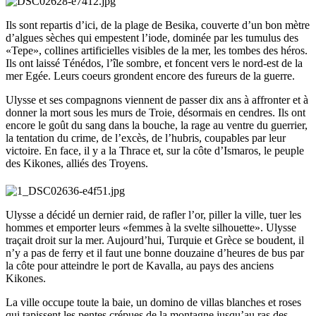
Ils sont repartis d’ici, de la plage de Besika, couverte d’un bon mètre
d’algues sèches qui empestent l’iode, dominée par les tumulus des
«Tepe», collines artificielles visibles de la mer, les tombes des héros.
Ils ont laissé Ténédos, l’île sombre, et foncent vers le nord-est de la
mer Egée. Leurs coeurs grondent encore des fureurs de la guerre.
Ulysse et ses compagnons viennent de passer dix ans à affronter et à
donner la mort sous les murs de Troie, désormais en cendres. Ils ont
encore le goût du sang dans la bouche, la rage au ventre du guerrier,
la tentation du crime, de l’excès, de l’hubris, coupables par leur
victoire. En face, il y a la Thrace et, sur la côte d’Ismaros, le peuple
des Kikones, alliés des Troyens.
Ulysse a décidé un dernier raid, de rafler l’or, piller la ville, tuer les
hommes et emporter leurs «femmes à la svelte silhouette». Ulysse
traçait droit sur la mer. Aujourd’hui, Turquie et Grèce se boudent, il
n’y a pas de ferry et il faut une bonne douzaine d’heures de bus par
la côte pour atteindre le port de Kavalla, au pays des anciens
Kikones.
La ville occupe toute la baie, un domino de villas blanches et roses
qui tapissent les pentes crépues de la montagne jusqu’au ras des