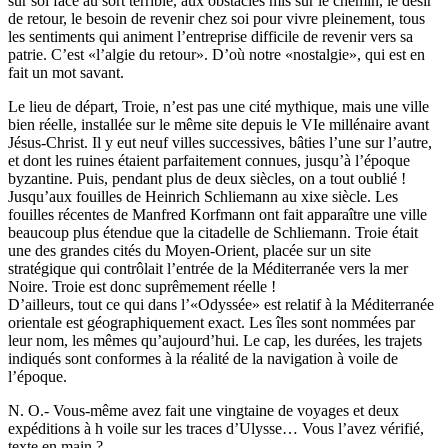
sur soi face au sort terrible, aux obstacles mis sur le chemin, le désir
de retour, le besoin de revenir chez soi pour vivre pleinement, tous
les sentiments qui animent l’entreprise difficile de revenir vers sa
patrie. C’est «l’algie du retour». D’où notre «nostalgie», qui est en
fait un mot savant.
Le lieu de départ, Troie, n’est pas une cité mythique, mais une ville
bien réelle, installée sur le même site depuis le VIe millénaire avant
Jésus-Christ. Il y eut neuf villes successives, bâties l’une sur l’autre,
et dont les ruines étaient parfaitement connues, jusqu’à l’époque
byzantine. Puis, pendant plus de deux siècles, on a tout oublié !
Jusqu’aux fouilles de Heinrich Schliemann au xixe siècle. Les
fouilles récentes de Manfred Korfmann ont fait apparaître une ville
beaucoup plus étendue que la citadelle de Schliemann. Troie était
une des grandes cités du Moyen-Orient, placée sur un site
stratégique qui contrôlait l’entrée de la Méditerranée vers la mer
Noire. Troie est donc suprêmement réelle !
D’ailleurs, tout ce qui dans l’«Odyssée» est relatif à la Méditerranée
orientale est géographiquement exact. Les îles sont nommées par
leur nom, les mêmes qu’aujourd’hui. Le cap, les durées, les trajets
indiqués sont conformes à la réalité de la navigation à voile de
l’époque.
N. O.- Vous-même avez fait une vingtaine de voyages et deux
expéditions à h voile sur les traces d’Ulysse… Vous l’avez vérifié,
texte en main ?