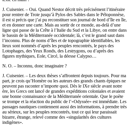
J. Cuisenier. – Oui. Quand Nestor décrit très précisément l’itinéraire
pour rentrer de Troie jusqu’à Pylos des Sables dans le Péloponnèse,
il est si précis que j’ai pu reconstituer son journal de bord d’île en île,
et en donner une carte. Mais au sortir de ce monde, au-delà d’une
ligne qui passe de la Crête à l’Italie du Sud et la Libye, on entre dans
le bassin de la Méditerranée occidentale; là, c’est le grand saut dans
l’inconnu. Plus de noms d’îles et de topographie identifiables, les
lieux sont nommés d’après les peuples rencontrés, le pays des
Lotophages, des Yeux Ronds, des Lestrygons, ou d’après des
figures mythiques, Eole, Circé, la déesse Calypso…
N. O. – Inconnu, donc imaginaire ?
J. Cuisenier. – Les deux thèses s’affrontent depuis toujours. Pour ma
part, je crois qu’Homère ou les auteurs des grands chants épiques ne
peuvent pas raconter n’importe quoi. Dès le IXe siècle avant notre
ère, les Grecs ont lancé de grandes expéditions coloniales et avaient
une bonne connaissance de la Méditerranée orientale. Que le poète
se trompe et la réaction du public de l’«Odyssée» est immédiate. Les
passages nautiques contiennent aussi des informations, à prendre très
au sérieux, sur les peuples rencontrés, tout ce qui leur paraissait
bizarre, étrange, relevé comme des «singularités des cultures
indigènes».