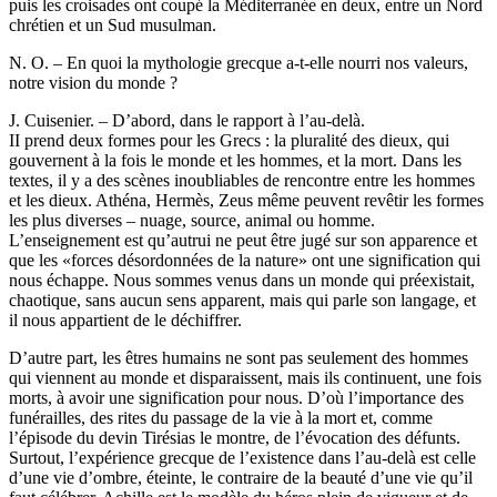
puis les croisades ont coupé la Méditerranée en deux, entre un Nord
chrétien et un Sud musulman.
N. O. – En quoi la mythologie grecque a-t-elle nourri nos valeurs,
notre vision du monde ?
J. Cuisenier. – D’abord, dans le rapport à l’au-delà.
II prend deux formes pour les Grecs : la pluralité des dieux, qui
gouvernent à la fois le monde et les hommes, et la mort. Dans les
textes, il y a des scènes inoubliables de rencontre entre les hommes
et les dieux. Athéna, Hermès, Zeus même peuvent revêtir les formes
les plus diverses – nuage, source, animal ou homme.
L’enseignement est qu’autrui ne peut être jugé sur son apparence et
que les «forces désordonnées de la nature» ont une signification qui
nous échappe. Nous sommes venus dans un monde qui préexistait,
chaotique, sans aucun sens apparent, mais qui parle son langage, et
il nous appartient de le déchiffrer.
D’autre part, les êtres humains ne sont pas seulement des hommes
qui viennent au monde et disparaissent, mais ils continuent, une fois
morts, à avoir une signification pour nous. D’où l’importance des
funérailles, des rites du passage de la vie à la mort et, comme
l’épisode du devin Tirésias le montre, de l’évocation des défunts.
Surtout, l’expérience grecque de l’existence dans l’au-delà est celle
d’une vie d’ombre, éteinte, le contraire de la beauté d’une vie qu’il