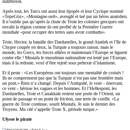
indifférent.
Après tout, les Turcs ont aussi leur épopée et leur Cyclope nommé
«TepeGöz», «Montagne-oeil», aveuglé et tué par un héros anatolien.
Il n’oublie pas qu’après la chute de Troie les colonies grecques ont
envahi la région comme ils ont profité de la Première Guerre
mondiale «pour occuper des terres sans avoir combattu».
Troie, Hector, la bataille des Dardanelles, le grand Atatürk et l’île de
Chypre coupée en deux, la Turquie a toujours raison, mais le
monde, les Grecs, les forces alliées et maintenant l’Europe se liguent
contre elle ! Mustafa le musulman nationaliste est tenté par l’Europe,
mais il la redoute, vexé d’être rejeté sous prétexte d’islamisme.
Et il peste : «Les Européens ont toujours une mentalité de croisés !
Ils ne comprennent pas que la Turquie n’est pas une frontière mais
un pont.» Rien n’a changé. Depuis l’Antiquité, le vent – énervant,
ce vent – hérisse les vagues et les hommes. Et l’Hellespont, les
Dardanelles, Troie et Canakkale restent une porte de l’Orient, un
point de passage et un point de friction, une terre de conflit. «La
guerre de Troie continue, sourit Mustafa. Je suis le dernier des
Troyens. Ma cité s’appelle Troie X, période turque.»
Ulysse le pirate