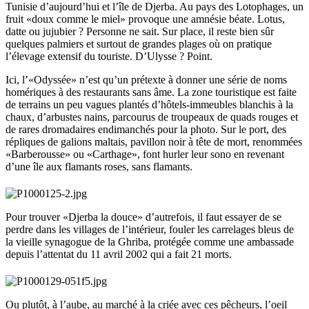
Tunisie d’aujourd’hui et l’île de Djerba. Au pays des Lotophages, un
fruit «doux comme le miel» provoque une amnésie béate. Lotus,
datte ou jujubier ? Personne ne sait. Sur place, il reste bien sûr
quelques palmiers et surtout de grandes plages où on pratique
l’élevage extensif du touriste. D’Ulysse ? Point.
Ici, l’«Odyssée» n’est qu’un prétexte à donner une série de noms
homériques à des restaurants sans âme. La zone touristique est faite
de terrains un peu vagues plantés d’hôtels-immeubles blanchis à la
chaux, d’arbustes nains, parcourus de troupeaux de quads rouges et
de rares dromadaires endimanchés pour la photo. Sur le port, des
répliques de galions maltais, pavillon noir à tête de mort, renommées
«Barberousse» ou «Carthage», font hurler leur sono en revenant
d’une île aux flamants roses, sans flamants.
Pour trouver «Djerba la douce» d’autrefois, il faut essayer de se
perdre dans les villages de l’intérieur, fouler les carrelages bleus de
la vieille synagogue de la Ghriba, protégée comme une ambassade
depuis l’attentat du 11 avril 2002 qui a fait 21 morts.
Ou plutôt, à l’aube, au marché à la criée avec ces pêcheurs, l’oeil