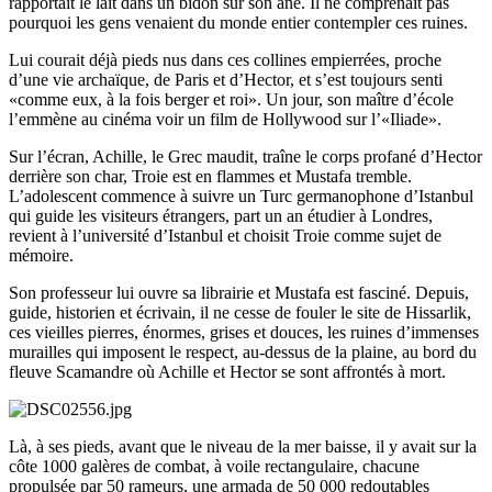
rapportait le lait dans un bidon sur son âne. Il ne comprenait pas
pourquoi les gens venaient du monde entier contempler ces ruines.
Lui courait déjà pieds nus dans ces collines empierrées, proche
d’une vie archaïque, de Paris et d’Hector, et s’est toujours senti
«comme eux, à la fois berger et roi». Un jour, son maître d’école
l’emmène au cinéma voir un film de Hollywood sur l’«Iliade».
Sur l’écran, Achille, le Grec maudit, traîne le corps profané d’Hector
derrière son char, Troie est en flammes et Mustafa tremble.
L’adolescent commence à suivre un Turc germanophone d’Istanbul
qui guide les visiteurs étrangers, part un an étudier à Londres,
revient à l’université d’Istanbul et choisit Troie comme sujet de
mémoire.
Son professeur lui ouvre sa librairie et Mustafa est fasciné. Depuis,
guide, historien et écrivain, il ne cesse de fouler le site de Hissarlik,
ces vieilles pierres, énormes, grises et douces, les ruines d’immenses
murailles qui imposent le respect, au-dessus de la plaine, au bord du
fleuve Scamandre où Achille et Hector se sont affrontés à mort.
Là, à ses pieds, avant que le niveau de la mer baisse, il y avait sur la
côte 1000 galères de combat, à voile rectangulaire, chacune
propulsée par 50 rameurs, une armada de 50 000 redoutables