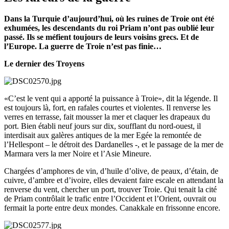
Dans la Turquie d’aujourd’hui, où les ruines de Troie ont été
exhumées, les descendants du roi Priam n’ont pas oublié leur
passé. Ils se méfient toujours de leurs voisins grecs. Et de
l’Europe. La guerre de Troie n’est pas finie…
Le dernier des Troyens
«C’est le vent qui a apporté la puissance à Troie», dit la légende. Il
est toujours là, fort, en rafales courtes et violentes. Il renverse les
verres en terrasse, fait mousser la mer et claquer les drapeaux du
port. Bien établi neuf jours sur dix, soufflant du nord-ouest, il
interdisait aux galères antiques de la mer Egée la remontée de
l’Hellespont – le détroit des Dardanelles -, et le passage de la mer de
Marmara vers la mer Noire et l’Asie Mineure.
Chargées d’amphores de vin, d’huile d’olive, de peaux, d’étain, de
cuivre, d’ambre et d’ivoire, elles devaient faire escale en attendant la
renverse du vent, chercher un port, trouver Troie. Qui tenait la cité
de Priam contrôlait le trafic entre l’Occident et l’Orient, ouvrait ou
fermait la porte entre deux mondes. Canakkale en frissonne encore.