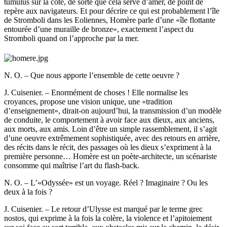
tumulus sur la côte, de sorte que cela serve d’amer, de point de
repère aux navigateurs. Et pour décrire ce qui est probablement l’île
de Stromboli dans les Eoliennes, Homère parle d’une «île flottante
entourée d’une muraille de bronze», exactement l’aspect du
Stromboli quand on l’approche par la mer.
N. O. – Que nous apporte l’ensemble de cette oeuvre ?
J. Cuisenier. – Enormément de choses ! Elle normalise les
croyances, propose une vision unique, une «tradition
d’enseignement», dirait-on aujourd’hui, la transmission d’un modèle
de conduite, le comportement à avoir face aux dieux, aux anciens,
aux morts, aux amis. Loin d’être un simple rassemblement, il s’agit
d’une oeuvre extrêmement sophistiquée, avec des retours en arrière,
des récits dans le récit, des passages où les dieux s’expriment à la
première personne… Homère est un poète-architecte, un scénariste
consomme qui maîtrise l’art du flash-back.
N. O. – L’«Odyssée» est un voyage. Réel ? Imaginaire ? Ou les
deux à la fois ?
J. Cuisenier. – Le retour d’Ulysse est marqué par le terme grec
nostos, qui exprime à la fois la colère, la violence et l’apitoiement