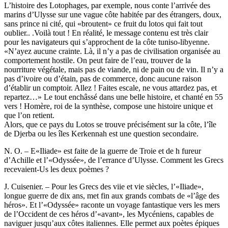
L’histoire des Lotophages, par exemple, nous conte l’arrivée des
marins d’Ulysse sur une vague côte habitée par des étrangers, doux,
sans prince ni cité, qui «broutent» ce fruit du lotos qui fait tout
oublier.. .Voilà tout ! En réalité, le message contenu est très clair
pour les navigateurs qui s’approchent de la côte tuniso-libyenne.
«N’ayez aucune crainte. Là, il n’y a pas de civilisation organisée au
comportement hostile. On peut faire de l’eau, trouver de la
nourriture végétale, mais pas de viande, ni de pain ou de vin. Il n’y a
pas d’ivoire ou d’étain, pas de commerce, donc aucune raison
d’établir un comptoir. Allez ! Faites escale, ne vous attardez pas, et
repartez…» Le tout enchâssé dans une belle histoire, et chanté en 55
vers ! Homère, roi de la synthèse, compose une histoire unique et
que l’on retient.
Alors, que ce pays du Lotos se trouve précisément sur la côte, l’île
de Djerba ou les îles Kerkennah est une question secondaire.
N. O. – E«Iliade» est faite de la guerre de Troie et de h fureur
d’Achille et l’«Odyssée», de l’errance d’Ulysse. Comment les Grecs
recevaient-Us les deux poèmes ?
J. Cuisenier. – Pour les Grecs des viie et vie siècles, l’«Iliade»,
longue guerre de dix ans, met fin aux grands combats de «l’âge des
héros». Et l’«Odyssée» raconte un voyage fantastique vers les mers
de l’Occident de ces héros d’«avant», les Mycéniens, capables de
naviguer jusqu’aux côtes italiennes. Elle permet aux poètes épiques